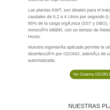
Las plantas KWT, son ideales para el tra
caudales de 0.2 a 4 Litros por segundo 
95% de la carga orgÃ¡nica (SST y DBO), 
remociÃ³n MBBR, con un tiempo de Reten
Horas.
Nuestra ingenierÃ­a aplicada permite la ut
desinfecciÃ³n por OZONO, ademÃ¡s de u
automatizada.
Ver Sistema ODOR
NUESTRAS PL