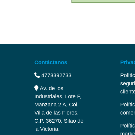
Contáctanos
Priva
4778392733
Polít
seguri
Av. de los
client
Industriales, Lote F,
Manzana 2 A, Col.
Políti
Villa de las Flores,
coment
C.P. 36270, Silao de
Políti
la Victoria,
market