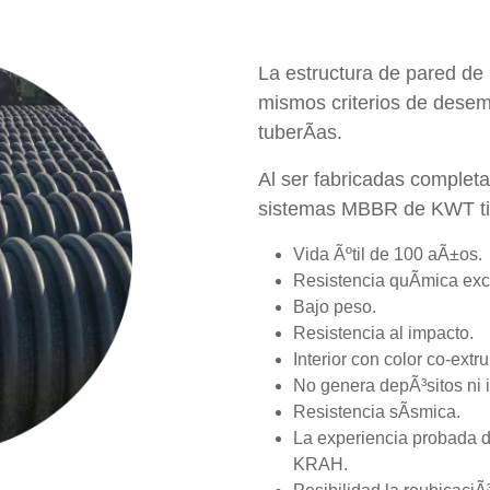
La estructura de pared de
mismos criterios de dese
tuberÃ­as.
Al ser fabricadas comple
sistemas MBBR de KWT tie
Vida Ãºtil de 100 aÃ±os.
Resistencia quÃ­mica exc
Bajo peso.
Resistencia al impacto.
Interior con color co-extru
No genera depÃ³sitos ni i
Resistencia sÃ­smica.
La experiencia probada de
KRAH.