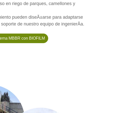
uso en riego de parques, camellones y
miento pueden diseÃ±arse para adaptarse
 soporte de nuestro equipo de ingenierÃ­a.
stema MBBR con BIOFILM